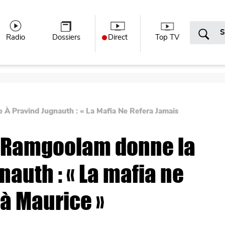
r menu
Radio
Dossiers
Direct
Top TV
 À Pravind Jugnauth : « La Mafia Ne Refera Jamais
in Ramgoolam donne la
nauth : « La mafia ne
 à Maurice »