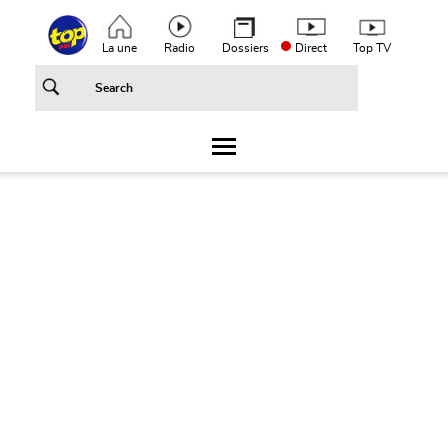
Aller au contenu principal
Top header menu
La une
Radio
Dossiers
Direct
Top TV