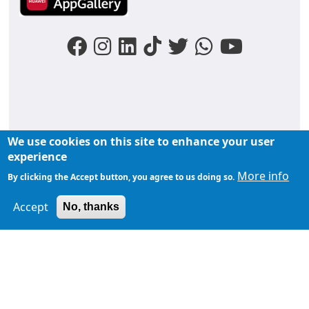
We use cookies on this site to enhance your user
FOOTER MENU
experience
Liens du moments
Nos podcasts
Liens groupe
More info
By clicking the Accept button, you agree to us doing so.
À propos de
Accept
TopFM en direct
No, thanks
TopFM
Liens Utiles
Archives
Privacy Policy
Contactez-
nous