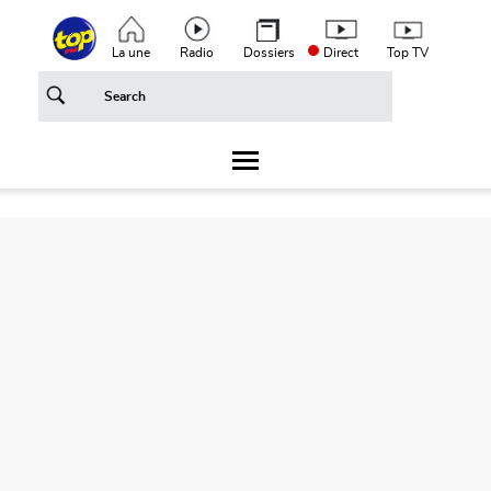
Aller au contenu principal
Top header menu
La une
Radio
Dossiers
Direct
Top TV