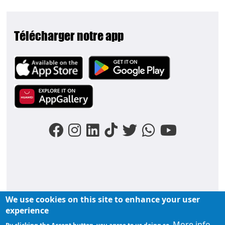
Télécharger notre app
Image
Image
Image
We use cookies on this site to enhance your user
FOOTER MENU
experience
Liens du moments
Nos podcasts
Liens groupe
More info