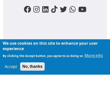
We use cookies on this site to enhance your user
FOOTER MENU
experience
Liens du moments
Nos podcasts
Liens groupe
More info
By clicking the Accept button, you agree to us doing so.
À propos de
Accept
TopFM en direct
No, thanks
TopFM
Liens Utiles
Archives
Privacy Policy
Contactez-
nous