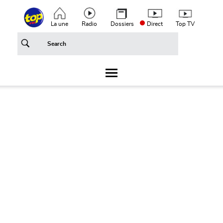
Aller au contenu principal
Top header menu
La une
Radio
Dossiers
Direct
Top TV