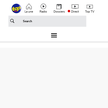
Aller au contenu principal
Top header menu
La une
Radio
Dossiers
Direct
Top TV