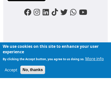
We use cookies on this site to enhance your user
FOOTER MENU
experience
Liens du moments
Nos podcasts
Liens groupe
More info
By clicking the Accept button, you agree to us doing so.
À propos de
Accept
TopFM en direct
No, thanks
TopFM
Liens Utiles
Archives
Privacy Policy
Contactez-
nous