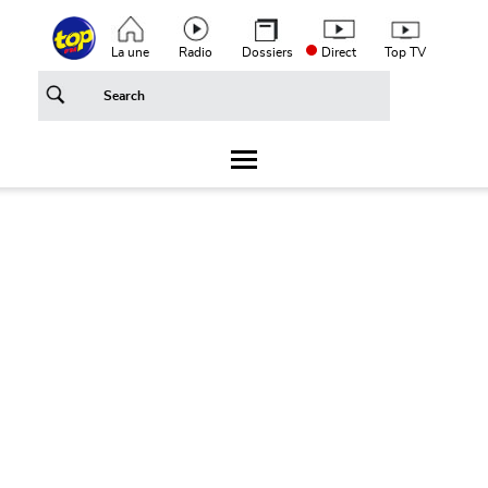
Aller au contenu principal
Top header menu
La une
Radio
Dossiers
Direct
Top TV