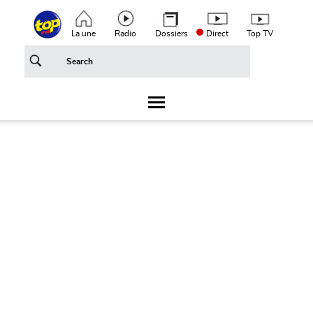
Aller au contenu principal
Top header menu
La une
Radio
Dossiers
Direct
Top TV