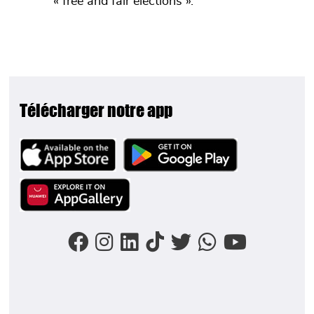
« free and fair elections ».
Télécharger notre app
Image
Image
Image