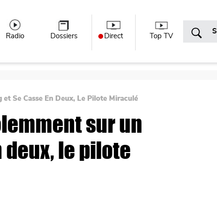
r menu
Radio
Dossiers
Direct
Top TV
et Se Casse En Deux, Le Pilote Miraculé
iolemment sur un
 deux, le pilote