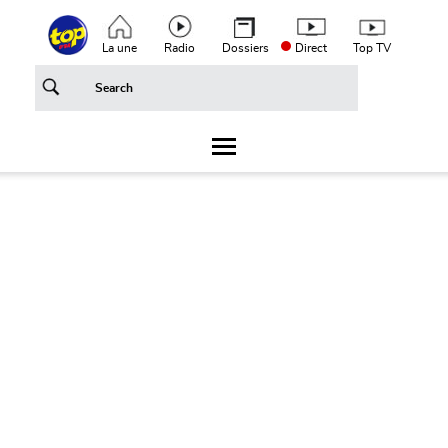
Aller au contenu principal
Top header menu
La une
Radio
Dossiers
Direct
Top TV