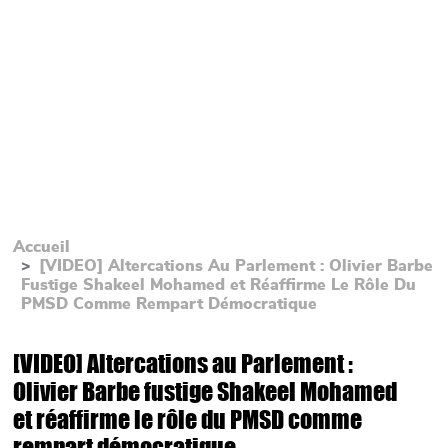
Accueil
[VIDEO] Altercations Au Parlement : Olivier Barbe
Fustige Shakeel Mohamed et Réaffirme Le Rôle Du
PMSD Comme Rempart Démocratique
[VIDEO] Altercations au Parlement :
Olivier Barbe fustige Shakeel Mohamed
et réaffirme le rôle du PMSD comme
rempart démocratique