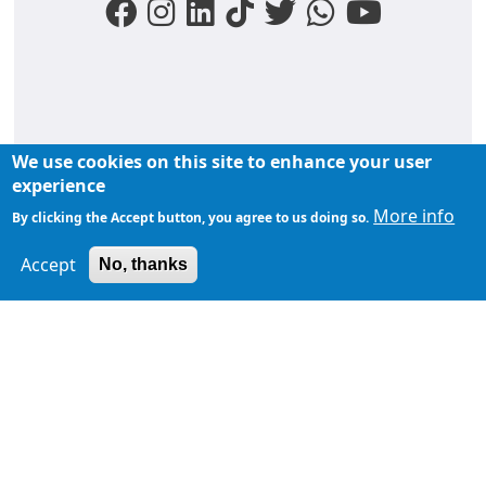
We use cookies on this site to enhance your user
FOOTER MENU
experience
Liens du moments
Nos podcasts
Liens groupe
More info
By clicking the Accept button, you agree to us doing so.
À propos de
Accept
TopFM en direct
No, thanks
TopFM
Liens Utiles
Archives
Privacy Policy
Contactez-
nous