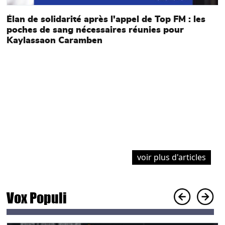
Élan de solidarité après l'appel de Top FM : les
poches de sang nécessaires réunies pour
Kaylassaon Caramben
a
P
B
l
voir plus d'articles
Vox Populi