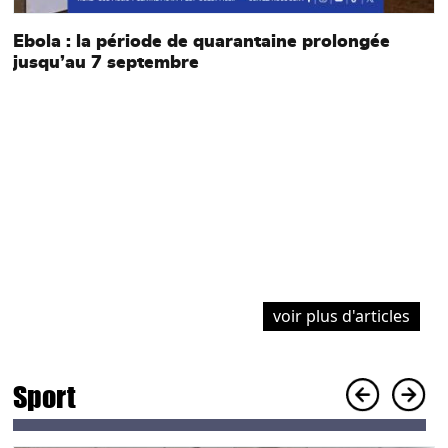
Ebola : la période de quarantaine prolongée
jusqu’au 7 septembre
e
À
l
l
voir plus d'articles
Sport