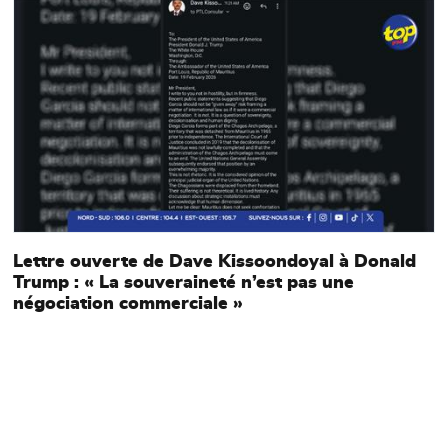
Main picture
M
Lettre ouverte de Dave Kissoondoyal à Donald
Trump : « La souveraineté n’est pas une
négociation commerciale »
B