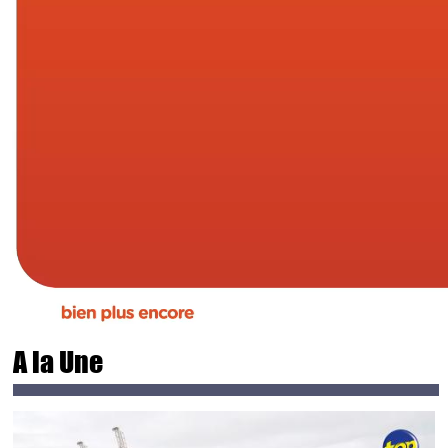
A la Une
Main picture