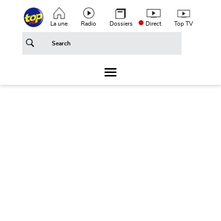
Aller au contenu principal
Top header menu
La une
Radio
Dossiers
Direct
Top TV