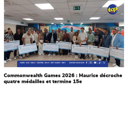
Main picture
M
Commonwealth Games 2026 : Maurice décroche
quatre médailles et termine 15e